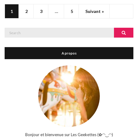
1
2
3
…
5
Suivant »
Search
Search
for:
A propos
Bonjour et bienvenue sur Les Geekettes (✿◠‿◠)